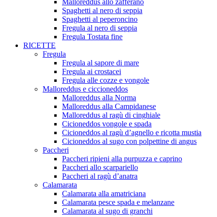
Malloreddus allo zafferano
Spaghetti al nero di seppia
Spaghetti al peperoncino
Fregula al nero di seppia
Fregula Tostata fine
RICETTE
Fregula
Fregula al sapore di mare
Fregula ai crostacei
Fregula alle cozze e vongole
Malloreddus e ciccioneddos
Malloreddus alla Norma
Malloreddus alla Campidanese
Malloreddus al ragù di cinghiale
Cicioneddos vongole e spada
Cicioneddos al ragù d’agnello e ricotta mustia
Cicioneddos al sugo con polpettine di angus
Paccheri
Paccheri ripieni alla purpuzza e caprino
Paccheri allo scarpariello
Paccheri al ragù d’anatra
Calamarata
Calamarata alla amatriciana
Calamarata pesce spada e melanzane
Calamarata al sugo di granchi