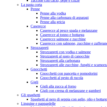
Taccone con cacio, pepe e cozze
La pasta corta
Penne
Penne alla vodka
Penne alla carbonara di asparagi
Penne alla gricia
Caserecce
Caserecce al pesce spada e melanzane
Caserecce al tonno e bottarga
Caserecce salmone e zucchine
Caserecce con salmone, zucchine e zafferan
Strozzapreti
Strozzapreti con vodka e salmone
Strozzapreti al sugo di canocchie
Strozzapreti alla carbonara
Strozzapreti alle zucchine, funghi e scamorz
Gnocchetti
Gnocchetti con pancetta e pomodorini
Gnocchetti al pesto di rucola
Gigli
Gigli alla zucca al forno
Gigli con crema di melanzane e gamberi
Gli spaghetti
Spaghetti al nero di seppia con aglio, olio e bottarg
Linguine e pappardelle