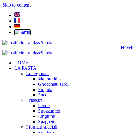
Skip to content
HOM
HOME
LA PASTA
Le regionali
Malloreddus
Gnocchetti sardi
Fregula
Succu
I classici
Penne
Strozzapreti
Linguine
Spaghetti
I formati speciali
Paccheri