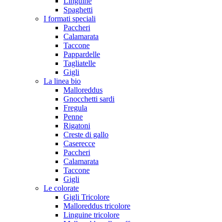
Linguine
Spaghetti
I formati speciali
Paccheri
Calamarata
Taccone
Pappardelle
Tagliatelle
Gigli
La linea bio
Malloreddus
Gnocchetti sardi
Fregula
Penne
Rigatoni
Creste di gallo
Caserecce
Paccheri
Calamarata
Taccone
Gigli
Le colorate
Gigli Tricolore
Malloreddus tricolore
Linguine tricolore