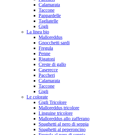
Calamarata
Taccone
Pappardelle
Tagliatelle
Gigli
La linea bio
Malloreddus
Gnocchetti sardi
Fregula
Penne
Rigatoni
Creste di gallo
Caserecce
Paccheri
Calamarata
Taccone
Gigli
Le colorate
Gigli Tricolore
Malloreddus tricolore
Linguine tricolore
Malloreddus allo zafferano
Spaghetti al nero di seppia
Spaghetti al peperoncino
Fregula al nero di seppia