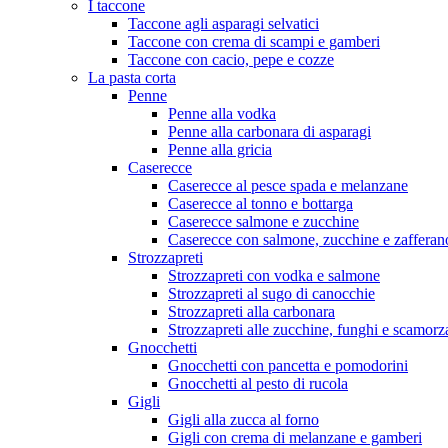
I taccone
Taccone agli asparagi selvatici
Taccone con crema di scampi e gamberi
Taccone con cacio, pepe e cozze
La pasta corta
Penne
Penne alla vodka
Penne alla carbonara di asparagi
Penne alla gricia
Caserecce
Caserecce al pesce spada e melanzane
Caserecce al tonno e bottarga
Caserecce salmone e zucchine
Caserecce con salmone, zucchine e zafferan
Strozzapreti
Strozzapreti con vodka e salmone
Strozzapreti al sugo di canocchie
Strozzapreti alla carbonara
Strozzapreti alle zucchine, funghi e scamorz
Gnocchetti
Gnocchetti con pancetta e pomodorini
Gnocchetti al pesto di rucola
Gigli
Gigli alla zucca al forno
Gigli con crema di melanzane e gamberi