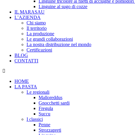
Linguine tricolore ai filetti di acciughe e pomodori
Linguine al sugo di cozze
IL MARASAU
L’AZIENDA
Chi siamo
Il territorio
La produzione
Le grandi collaborazioni
La nostra distribuzione nel mondo
Certificazioni
BLOG
CONTATTI
HOME
LA PASTA
Le regionali
Malloreddus
Gnocchetti sardi
Fregula
Succu
I classici
Penne
Strozzapreti