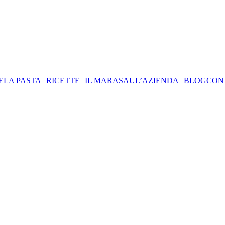
E
LA PASTA
RICETTE
IL MARASAU
L’AZIENDA
BLOG
CON