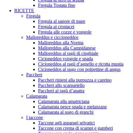
Fregula Tostata fine
RICETTE
Fregula
Fregula al sapore di mare
Fregula ai crostacei
Fregula alle cozze e vongole
Malloreddus e ciccioneddos
Malloreddus alla Norma
Malloreddus alla Campidanese
Malloreddus al ragù di cinghiale
Cicioneddos vongole e spada
Cicioneddos al ragù d’agnello e ricotta mustia
Cicioneddos al sugo con polpettine di angus
Paccheri
Paccheri ripieni alla purpuzza e caprino
Paccheri allo scarpariello
Paccheri al ragù d’anatra
Calamarata
Calamarata alla amatriciana
Calamarata pesce spada e melanzane
Calamarata al sugo di granchi
I taccone
Taccone agli asparagi selvatici
Taccone con crema di scampi e gamberi