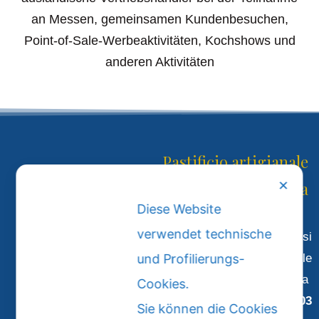
an Messen, gemeinsamen Kundenbesuchen,
Point-of-Sale-Werbeaktivitäten, Kochshows und
anderen Aktivitäten
Pastificio artigianale
Tanda & Spada
✕
Diese Website
verwendet technische
Strada Statale 131 Bis Z.I. Thiesi
Strada Statale 131 Bis loc. Possilva Cheremule
und Profilierungs-
Sassari – Sardegna – Italia
Cookies.
Partita IVA
IT01487730903
Sie können die Cookies