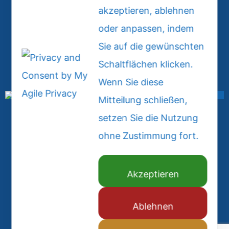
akzeptieren, ablehnen
SEDE THIESI: +39 079 886 805
oder anpassen, indem
SEDE CHEREMULE: +39 079 676 6008
Sie auf die gewünschten
EMAIL: info@tandaespada.it
Schaltflächen klicken.
Wenn Sie diese
Mitteilung schließen,
setzen Sie die Nutzung
ohne Zustimmung fort.
© 2026
ALL RIGHTS RESERVED
Akzeptieren
Ablehnen
PRIVACY POLICY E COOKIE (GDPR)