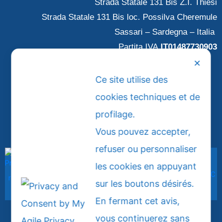
Strada Statale 131 Bis Z.I. Thiesi
Strada Statale 131 Bis loc. Possilva Cheremule
Sassari – Sardegna – Italia
Partita IVA
IT01487730903
✕
Ce site utilise des
SEDE THIESI: +39 079 886 805
SEDE CHEREMULE: +39 079 676 6008
cookies techniques et de
EMAIL: info@tandaespada.it
profilage.
Vous pouvez accepter,
refuser ou personnaliser
les cookies en appuyant
sur les boutons désirés.
En fermant cet avis,
vous continuerez sans