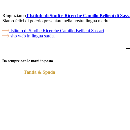
Ringraziamo
l’Istituto di Studi e Ricerche Camillo Bellieni di Sass
Siamo felici di poterlo presentare nella nostra lingua madre.
Istituto di Studi e Ricerche Camillo Bellieni Sassari
sito web in lingua sarda.
Da sempre con le mani in pasta
Il pastificio
Tanda & Spada
inizia l’attività a Thiesi nel 1990.
L’azienda si è
dedicata
su alcune produzioni alternative
entrando 