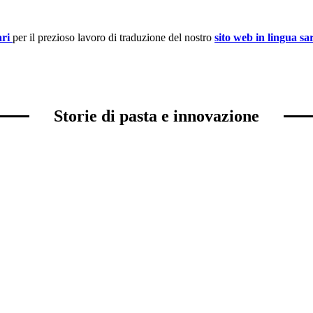
ari
per il prezioso lavoro di traduzione del nostro
sito web in lingua sa
Storie di pasta e innovazione
nel campo delle specialità gastronomiche
, produzione totalmente inno