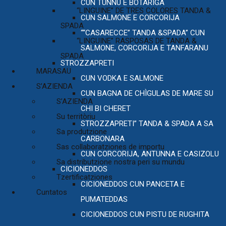
CUN TUNNU E BOTARIGA
“LINGUINE” DE TRES COLORES TANDA &
CUN SALMONE E CORCORIJA
SPADA
““CASARECCE” TANDA &SPADA” CUN
“LINGUINE” RASPOSAS DE TANDA &
SALMONE, CORCORIJA E TANFARANU
SPADA
STROZZAPRETI
MARASAU
CUN VODKA E SALMONE
S’AZIENDA
CUN BAGNA DE CHÌGULAS DE MARE SU
S’AZIENDA
CHI BI CHERET
Su territòriu
STROZZAPRETI” TANDA & SPADA A SA
Sa produtzione
CARBONARA
Sas collaboratziones de importu
CUN CORCORIJA, ANTUNNA E CASIZOLU
Sa distributzione nostra peri su mundu
CICIONEDDOS
Tzertificatziones
CICIONEDDOS CUN PANCETA E
Cuntatos
PUMATEDDAS
CICIONEDDOS CUN PISTU DE RUGHITA