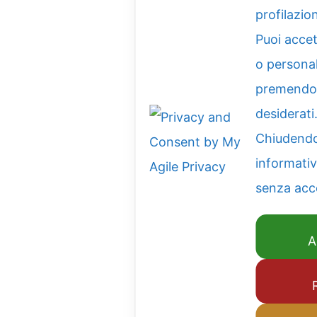
profilazio
Puoi accet
o personal
premendo 
desiderati
Chiudend
informativ
senza acc
A