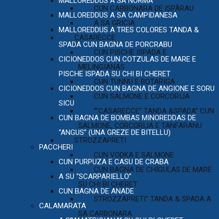
MALLOREDDUS A SA NORMA
CUN CARBONARA DE ISPÀRAU
MALLOREDDUS A SA CAMPIDANESA
A SA GRICIA
MALLOREDDUS A TRES COLORES TANDA &
CASARECCE
SPADA CUN BAGNA DE PORCRABU
CUN PISCHE ISPADA E
CICIONEDDOS CUN COTZULAS DE MARE E
MELINGIANAS
PISCHE ISPADA SU CHI BI CHERET
CUN TUNNU E BOTARIGA
CICIONEDDOS CUN BAGNA DE ANGIONE E SORU
CUN SALMONE E CORCORIJA
SICU
““CASARECCE” TANDA &SPADA” CUN
CUN BAGNA DE BOMBAS MINOREDDAS DE
SALMONE, CORCORIJA E TANFARANU
“ANGUS” (UNA GREZE DE BITELLU)
STROZZAPRETI
PACCHERI
CUN VODKA E SALMONE
CUN PURPUZA E CASU DE CRABA
CUN BAGNA DE CHÌGULAS DE MARE
A SU “SCARPARIELLO”
SU CHI BI CHERET
CUN BAGNA DE ANADE
STROZZAPRETI” TANDA & SPADA A
CALAMARATA
SA CARBONARA