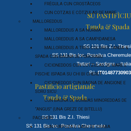
FRÈGULA CUN CROSTÀCEOS
CUN COTZAS E CÒTZULAS DE MARE
SU PASTIFÌCIU
MALLOREDDUS
Tanda & Spada
MALLOREDDUS A SA NORMA
MALLOREDDUS A SA CAMPIDANESA
SS 131 Bis Z.I. Thiesi
MALLOREDDUS A TRES COLORES TANDA &
SS 131 Bis loc. Possilva Cheremule
SPADA CUN BAGNA DE PORCRABU
Tattari – Sardigna – Italia
CICIONEDDOS CUN COTZULAS DE MARE E
P.I.
IT01487730903
PISCHE ISPADA SU CHI BI CHERET
CICIONEDDOS CUN BAGNA DE ANGIONE E
Pastificio artigianale
SORU SICU
Tanda & Spada
CUN BAGNA DE BOMBAS MINOREDDAS DE
“ANGUS” (UNA GREZE DE BITELLU)
SS 131 Bis Z.I. Thiesi
PACCHERI
SS 131 Bis loc. Possilva Cheremule
CUN PURPUZA E CASU DE CRABA