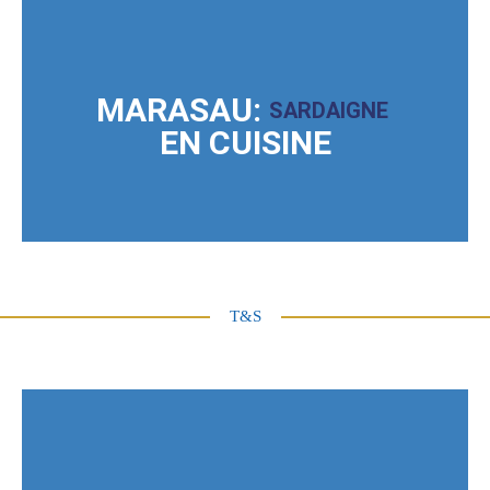
MARASAU:
S
A
R
D
A
I
G
N
E
EN
CUISINE
T&S