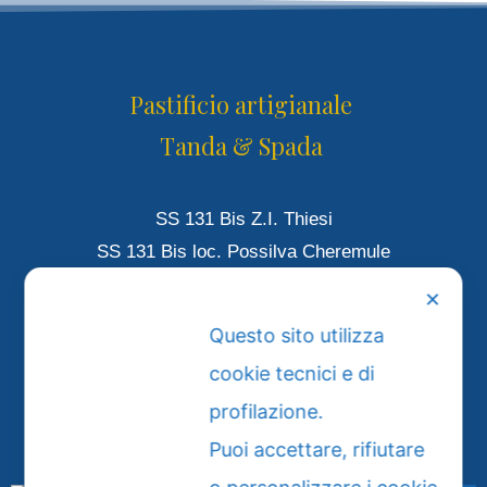
Pastificio artigianale
Tanda & Spada
SS 131 Bis Z.I. Thiesi
SS 131 Bis loc. Possilva Cheremule
Tattari – Sardigna – Italia
Partita
P.I.
IT01487730903
✕
Questo sito utilizza
TIESI: +39 079 886 805
cookie tecnici e di
CHEREMULE: +39 079 676 6008
profilazione.
EMAIL: info@tandaespada.it
Puoi accettare, rifiutare