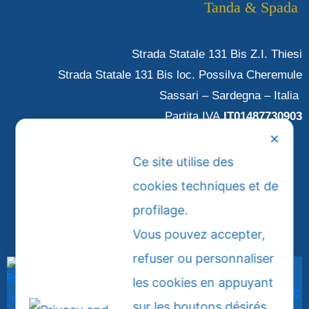
Tanda & Spada
Strada Statale 131 Bis Z.I. Thiesi
Strada Statale 131 Bis loc. Possilva Cheremule
Sassari – Sardegna – Italia
Partita IVA
IT01487730903
✕
Ce site utilise des
SEDE THIESI: +39 079 886 805
SEDE CHEREMULE: +39 079 676 6008
cookies techniques et de
EMAIL: info@tandaespada.it
profilage.
Vous pouvez accepter,
refuser ou personnaliser
les cookies en appuyant
sur les boutons désirés.