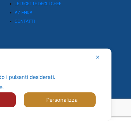
LE RICETTE DEGLI CHEF
AZIENDA
CONTATTI
✕
o i pulsanti desiderati.
re.
Personalizza