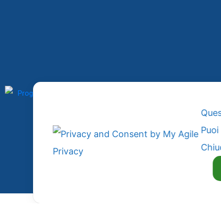
Quest
Puoi
Chiu