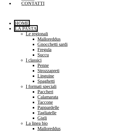
CONTATTI
HOME
LA PASTA
Le regionali
Malloreddus
Gnocchetti sardi
Fregula
Succu
I classici
Penne
Strozzapreti
Linguine
Spaghetti
I formati speciali
Paccheri
Calamarata
Taccone
Pappardelle
Tagliatelle
Gigli
La linea bio
Malloreddus