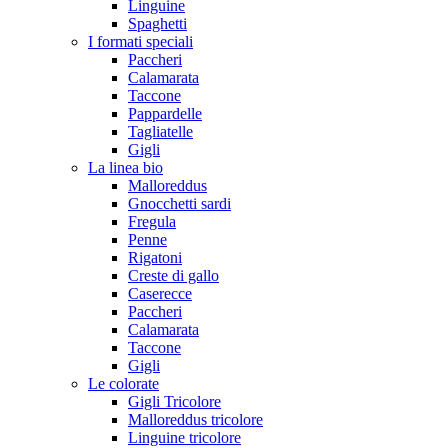
Linguine
Spaghetti
I formati speciali
Paccheri
Calamarata
Taccone
Pappardelle
Tagliatelle
Gigli
La linea bio
Malloreddus
Gnocchetti sardi
Fregula
Penne
Rigatoni
Creste di gallo
Caserecce
Paccheri
Calamarata
Taccone
Gigli
Le colorate
Gigli Tricolore
Malloreddus tricolore
Linguine tricolore