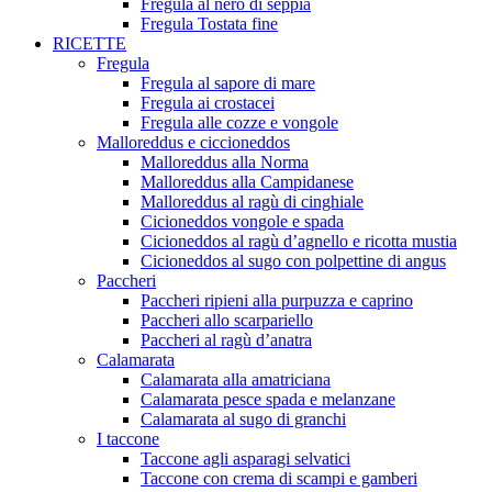
Fregula al nero di seppia
Fregula Tostata fine
RICETTE
Fregula
Fregula al sapore di mare
Fregula ai crostacei
Fregula alle cozze e vongole
Malloreddus e ciccioneddos
Malloreddus alla Norma
Malloreddus alla Campidanese
Malloreddus al ragù di cinghiale
Cicioneddos vongole e spada
Cicioneddos al ragù d’agnello e ricotta mustia
Cicioneddos al sugo con polpettine di angus
Paccheri
Paccheri ripieni alla purpuzza e caprino
Paccheri allo scarpariello
Paccheri al ragù d’anatra
Calamarata
Calamarata alla amatriciana
Calamarata pesce spada e melanzane
Calamarata al sugo di granchi
I taccone
Taccone agli asparagi selvatici
Taccone con crema di scampi e gamberi