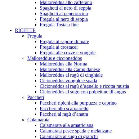
Malloreddus allo zafferano
Spaghetti al nero di seppia
Spaghetti al peperoncino
Fregula al nero di seppia
Fregula Tostata fine
RICETTE
Fregula
Fregula al sapore di mare
Fregula ai crostacei
Fregula alle cozze e vongole
Malloreddus e ciccioneddos
Malloreddus alla Norma
Malloreddus alla Campidanese
Malloreddus al ragù di cinghiale
Cicioneddos vongole e spada
Cicioneddos al ragù d’agnello e ricotta mustia
Cicioneddos al sugo con polpettine di angus
Paccheri
Paccheri ripieni alla purpuzza e caprino
Paccheri allo scarpariello
Paccheri al ragù d’anatra
Calamarata
Calamarata alla amatriciana
Calamarata pesce spada e melanzane
Calamarata al sugo di granchi