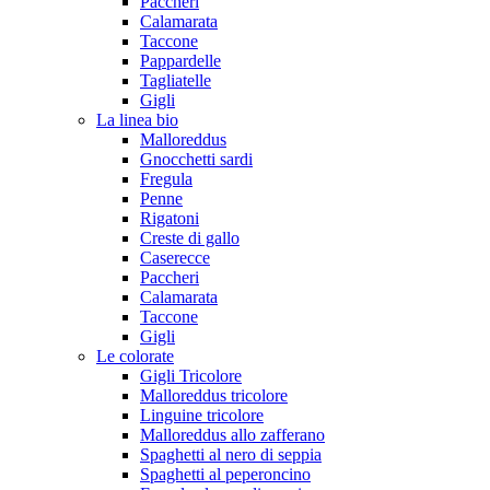
Paccheri
Calamarata
Taccone
Pappardelle
Tagliatelle
Gigli
La linea bio
Malloreddus
Gnocchetti sardi
Fregula
Penne
Rigatoni
Creste di gallo
Caserecce
Paccheri
Calamarata
Taccone
Gigli
Le colorate
Gigli Tricolore
Malloreddus tricolore
Linguine tricolore
Malloreddus allo zafferano
Spaghetti al nero di seppia
Spaghetti al peperoncino