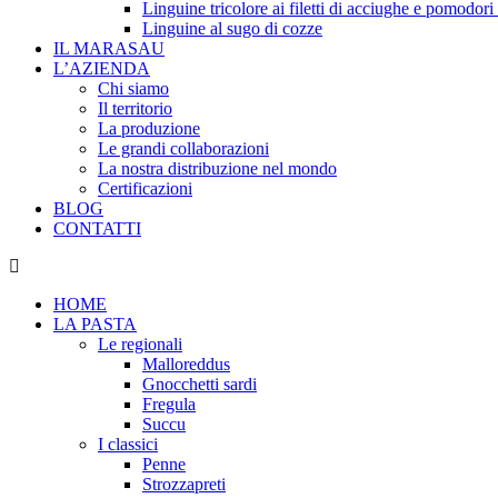
Linguine tricolore ai filetti di acciughe e pomodori
Linguine al sugo di cozze
IL MARASAU
L’AZIENDA
Chi siamo
Il territorio
La produzione
Le grandi collaborazioni
La nostra distribuzione nel mondo
Certificazioni
BLOG
CONTATTI
HOME
LA PASTA
Le regionali
Malloreddus
Gnocchetti sardi
Fregula
Succu
I classici
Penne
Strozzapreti