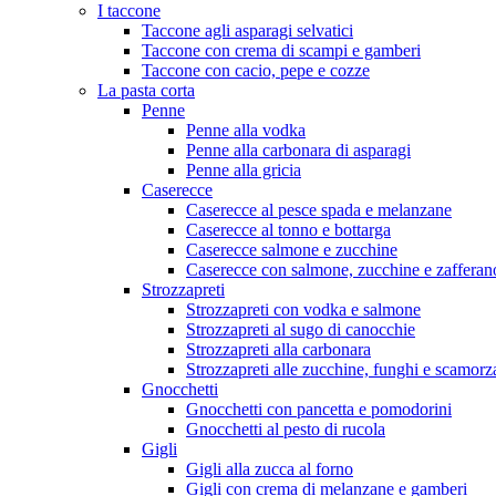
I taccone
Taccone agli asparagi selvatici
Taccone con crema di scampi e gamberi
Taccone con cacio, pepe e cozze
La pasta corta
Penne
Penne alla vodka
Penne alla carbonara di asparagi
Penne alla gricia
Caserecce
Caserecce al pesce spada e melanzane
Caserecce al tonno e bottarga
Caserecce salmone e zucchine
Caserecce con salmone, zucchine e zafferan
Strozzapreti
Strozzapreti con vodka e salmone
Strozzapreti al sugo di canocchie
Strozzapreti alla carbonara
Strozzapreti alle zucchine, funghi e scamorz
Gnocchetti
Gnocchetti con pancetta e pomodorini
Gnocchetti al pesto di rucola
Gigli
Gigli alla zucca al forno
Gigli con crema di melanzane e gamberi