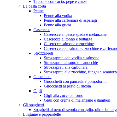
Taccone con cacio, pepe e cozze
La pasta corta
Penne
Penne alla vodka
Penne alla carbonara di asparagi
Penne alla gricia
Caserecce
Caserecce al pesce spada e melanzane
Caserecce al tonno e bottarga
Caserecce salmone e zucchine
Caserecce con salmone, zucchine e zafferan
Strozzapreti
Strozzapreti con vodka e salmone
Strozzapreti al sugo di canocchie
Strozzapreti alla carbonara
Strozzapreti alle zucchine, funghi e scamorz
Gnocchetti
Gnocchetti con pancetta e pomodorini
Gnocchetti al pesto di rucola
Gigli
Gigli alla zucca al forno
Gigli con crema di melanzane e gamberi
Gli spaghetti
Spaghetti al nero di seppia con aglio, olio e bottarg
Linguine e pappardelle