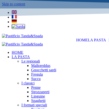
Skip to content
HOME
LA PASTA
HOME
LA PASTA
Le regionali
Malloreddus
Gnocchetti sardi
Fregula
Succu
I classici
Penne
Strozzapreti
Linguine
Spaghetti
I formati speciali