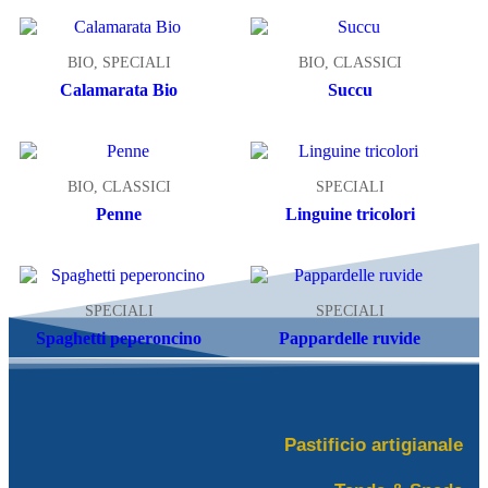
BIO, SPECIALI
BIO, CLASSICI
Calamarata Bio
Succu
BIO, CLASSICI
SPECIALI
Penne
Linguine tricolori
SPECIALI
SPECIALI
Spaghetti peperoncino
Pappardelle ruvide
Pastificio artigianale