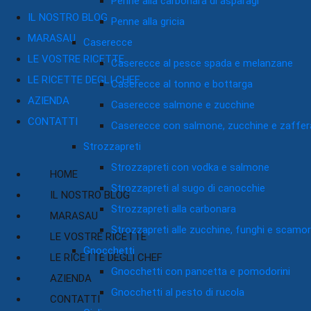
Penne alla carbonara di asparagi
IL NOSTRO BLOG
Penne alla gricia
MARASAU
Caserecce
LE VOSTRE RICETTE
Caserecce al pesce spada e melanzane
LE RICETTE DEGLI CHEF
Caserecce al tonno e bottarga
AZIENDA
Caserecce salmone e zucchine
CONTATTI
Caserecce con salmone, zucchine e zaffe
Strozzapreti
Strozzapreti con vodka e salmone
HOME
Strozzapreti al sugo di canocchie
IL NOSTRO BLOG
Strozzapreti alla carbonara
MARASAU
Strozzapreti alle zucchine, funghi e scamo
LE VOSTRE RICETTE
Gnocchetti
LE RICETTE DEGLI CHEF
Gnocchetti con pancetta e pomodorini
AZIENDA
Gnocchetti al pesto di rucola
CONTATTI