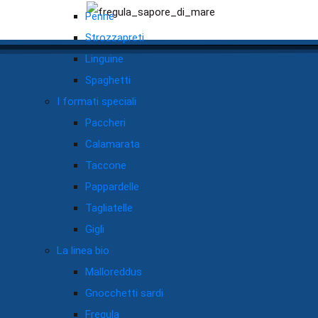
Penne
Strozzapreti
Linguine
Spaghetti
I formati speciali
Paccheri
Calamarata
Taccone
Pappardelle
Tagliatelle
Gigli
La linea bio
Malloreddus
Gnocchetti sardi
Fregula