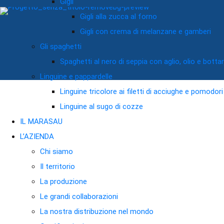
Gigli
Gigli alla zucca al forno
Gigli con crema di melanzane e gamberi
Gli spaghetti
Spaghetti al nero di seppia con aglio, olio e botta
Linguine e pappardelle
Linguine tricolore ai filetti di acciughe e pomodor
Linguine al sugo di cozze
IL MARASAU
L’AZIENDA
Chi siamo
Il territorio
La produzione
Le grandi collaborazioni
La nostra distribuzione nel mondo