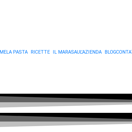
ME
LA PASTA
RICETTE
IL MARASAU
L’AZIENDA
BLOG
CONTA
icette