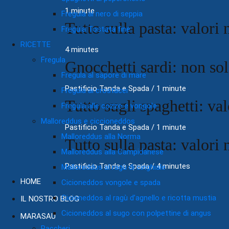
1 minute
Fregula al nero di seppia
Tutto sulla pasta: valori 
Fregula Tostata fine
RICETTE
4 minutes
Fregula
Gnocchetti sardi: non so
Fregula al sapore di mare
Pastificio Tanda e Spada
/
1 minute
Fregula ai crostacei
Tutto sugli spaghetti: val
Fregula alle cozze e vongole
Malloreddus e ciccioneddos
Pastificio Tanda e Spada
/
1 minute
Malloreddus alla Norma
Tutto sulla pasta: valori 
Malloreddus alla Campidanese
Pastificio Tanda e Spada
/
4 minutes
Malloreddus al ragù di cinghiale
HOME
Cicioneddos vongole e spada
Cicioneddos al ragù d’agnello e ricotta mustia
IL NOSTRO BLOG
Cicioneddos al sugo con polpettine di angus
MARASAU
Paccheri