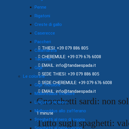
Penne
Rigatoni
Creste di gallo
Caserecce
Paccheri
THIESI: +39 079 886 805
Calamarata
CHEREMULE: +39 079 676 6008
Taccone
EMAIL: info@tandaespada.it
Gigli
SEDE THIESI: +39 079 886 805
Le colorate
SEDE CHEREMULE: +39 079 676 6008
Gigli Tricolore
EMAIL: info@tandaespada.it
Malloreddus tricolore
Gnocchetti sardi: non so
Linguine tricolore
Malloreddus allo zafferano
1 minute
Spaghetti al nero di seppia
Tutto sugli spaghetti: val
Spaghetti al peperoncino