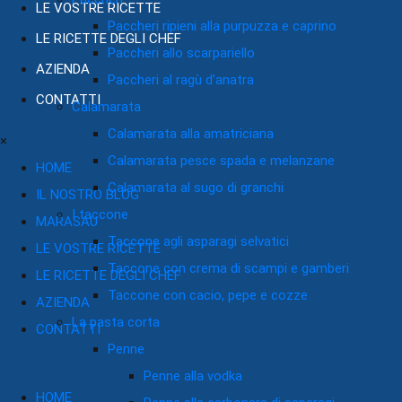
LE VOSTRE RICETTE
Paccheri ripieni alla purpuzza e caprino
LE RICETTE DEGLI CHEF
Paccheri allo scarpariello
AZIENDA
Paccheri al ragù d’anatra
CONTATTI
Calamarata
Calamarata alla amatriciana
×
Calamarata pesce spada e melanzane
HOME
Calamarata al sugo di granchi
IL NOSTRO BLOG
I taccone
MARASAU
Taccone agli asparagi selvatici
LE VOSTRE RICETTE
Taccone con crema di scampi e gamberi
LE RICETTE DEGLI CHEF
Taccone con cacio, pepe e cozze
AZIENDA
La pasta corta
CONTATTI
Penne
Penne alla vodka
HOME