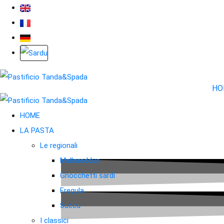
HO
HOME
Le nostre R
LA PASTA
Le regionali
Malloreddus
Gnocchetti sardi
Fregula
Succu
I classici