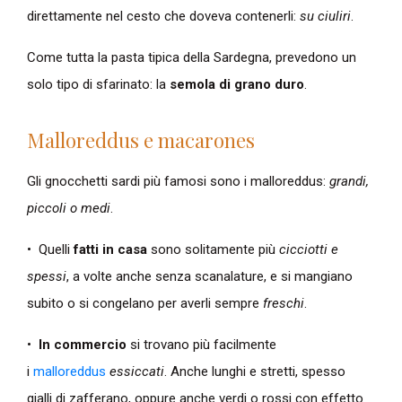
direttamente nel cesto che doveva contenerli:
su ciuliri
.
Come tutta la pasta tipica della Sardegna, prevedono un
solo tipo di sfarinato: la
semola di grano duro
.
Malloreddus e macarones
Gli gnocchetti sardi più famosi sono i malloreddus:
grandi,
piccoli o medi
.
• Quelli
fatti in casa
sono solitamente più
cicciotti e
spessi
, a volte anche senza scanalature, e si mangiano
subito o si congelano per averli sempre
freschi
.
•
In commercio
si trovano più facilmente
i
malloreddus
essiccati
. Anche lunghi e stretti, spesso
gialli di zafferano, oppure anche verdi o rossi con effetto