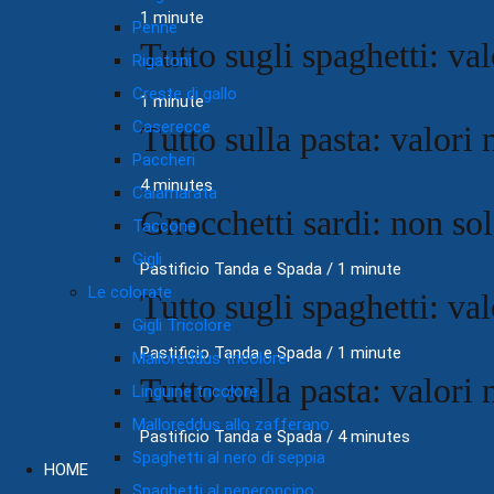
1 minute
Penne
Tutto sugli spaghetti: val
Rigatoni
Creste di gallo
1 minute
Caserecce
Tutto sulla pasta: valori 
Paccheri
4 minutes
Calamarata
Gnocchetti sardi: non so
Taccone
Gigli
Pastificio Tanda e Spada
/
1 minute
Le colorate
Tutto sugli spaghetti: val
Gigli Tricolore
Pastificio Tanda e Spada
/
1 minute
Malloreddus tricolore
Tutto sulla pasta: valori 
Linguine tricolore
Malloreddus allo zafferano
Pastificio Tanda e Spada
/
4 minutes
Spaghetti al nero di seppia
HOME
Spaghetti al peperoncino