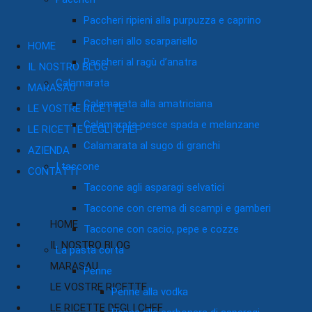
Paccheri ripieni alla purpuzza e caprino
Paccheri allo scarpariello
HOME
Paccheri al ragù d’anatra
IL NOSTRO BLOG
Calamarata
MARASAU
Calamarata alla amatriciana
LE VOSTRE RICETTE
Calamarata pesce spada e melanzane
LE RICETTE DEGLI CHEF
Calamarata al sugo di granchi
AZIENDA
I taccone
CONTATTI
Taccone agli asparagi selvatici
Taccone con crema di scampi e gamberi
HOME
Taccone con cacio, pepe e cozze
IL NOSTRO BLOG
La pasta corta
MARASAU
Penne
LE VOSTRE RICETTE
Penne alla vodka
LE RICETTE DEGLI CHEF
Penne alla carbonara di asparagi