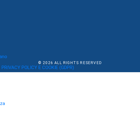
rano
© 2026
ALL RIGHTS RESERVED
PRIVACY POLICY E COOKIE (GDPR)
rza