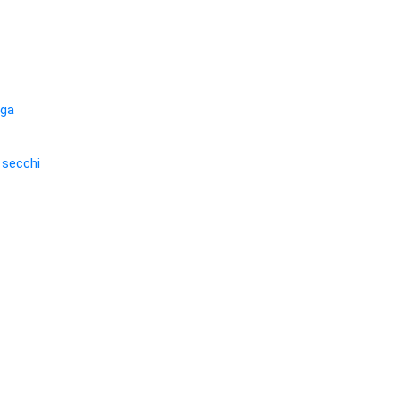
rga
i secchi