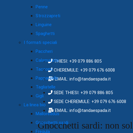
Penne
Strozzapreti
Linguine
Spaghetti
I formati speciali
Paccheri
Calamarata
THIESI: +39 079 886 805
Taccone
CHEREMULE: +39 079 676 6008
Pappardelle
EMAIL: info@tandaespada.it
Tagliatelle
SEDE THIESI: +39 079 886 805
Gigli
SEDE CHEREMULE: +39 079 676 6008
La linea bio
EMAIL: info@tandaespada.it
Malloreddus
Gnocchetti sardi
Gnocchetti sardi: non so
Fregula