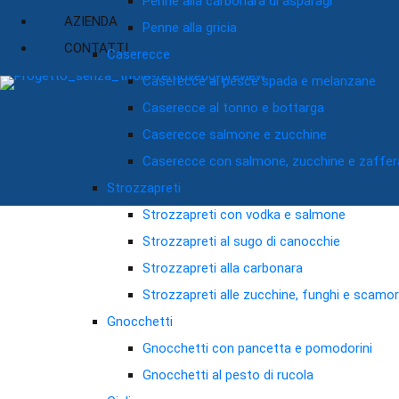
AZIENDA
Penne alla gricia
CONTATTI
Caserecce
Caserecce al pesce spada e melanzane
Caserecce al tonno e bottarga
Caserecce salmone e zucchine
Caserecce con salmone, zucchine e zaffe
Strozzapreti
Strozzapreti con vodka e salmone
Strozzapreti al sugo di canocchie
Strozzapreti alla carbonara
Strozzapreti alle zucchine, funghi e scamo
Gnocchetti
Gnocchetti con pancetta e pomodorini
Gnocchetti al pesto di rucola