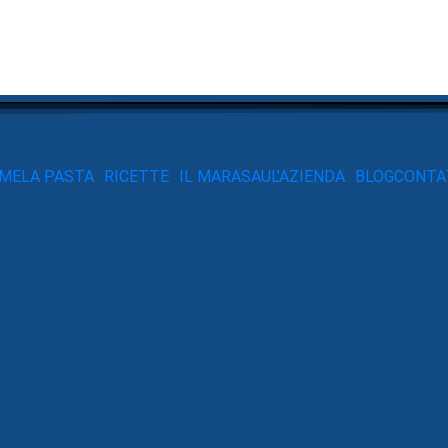
ME
LA PASTA
RICETTE
IL MARASAU
L’AZIENDA
BLOG
CONTA