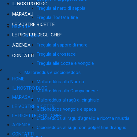
IL NOSTRO BLOG
Fregula al nero di seppia
MARASAU
Fregula Tostata fine
LE VOSTRE RICETTE
RICETTE
LE RICETTE DEGLI CHEF
Fregula
Fregula al sapore di mare
AZIENDA
Fregula ai crostacei
CONTATTI
Fregula alle cozze e vongole
×
Malloreddus e ciccioneddos
HOME
Malloreddus alla Norma
IL NOSTRO BLOG
Malloreddus alla Campidanese
MARASAU
Malloreddus al ragù di cinghiale
LE VOSTRE RICETTE
Cicioneddos vongole e spada
LE RICETTE DEGLI CHEF
Cicioneddos al ragù d’agnello e ricotta mustia
AZIENDA
Cicioneddos al sugo con polpettine di angus
CONTATTI
Paccheri